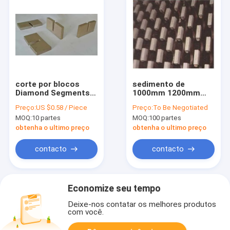
corte por blocos
sedimento de
Diamond Segments
1000mm 1200mm
de 1200mm para a
1600mm Diamond
Preço:
US $0.58 / Piece
Preço:
To Be Negotiated
lâmina de mármore
Blade Segments For
MOQ:
10 partes
MOQ:
100 partes
do segmento
Marble
obtenha o ultimo preço
obtenha o ultimo preço
contacto
contacto
Economize seu tempo
Deixe-nos contatar os melhores produtos
com você.