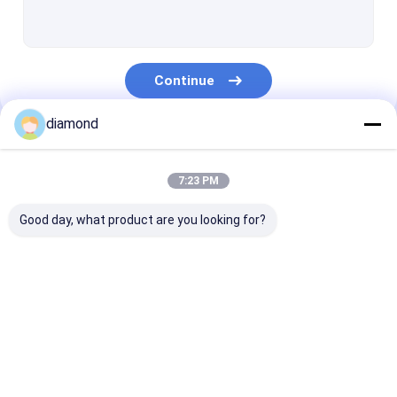
Máquina de corte de pedra do perfil
Máquina de corte da serra da ponte
Continue
Máquina de corte de pedra da laje
diamond
Máquina de corte de pedra da borda
Nossas Categorias
Única máquina de corte da pedra da coluna
7:23 PM
Máquina de polonês de pedra da laje
Good day, what product are you looking for?
Diamond Wire Saw de mármore
Granito Diamond Wire Saw
Diamond Wire Saw
máquina de
Máquina de co
o fio do diamante viu a corda
Machine
cinzeladura de pedra
coluna
do cnc
Diamond Wire Cutting Rope