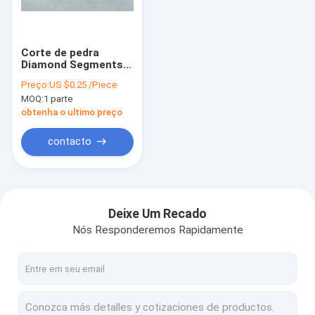
Sobre nós
Excursão da fábrica
Corte de pedra
Diamond Segments
Controle da qualidade
For Granite Cutting
Preço:
US $0.25 /Piece
MOQ:
1 parte
Contacte-nos
obtenha o ultimo preço
Notícia
contacto
Peça umas citações
Deixe Um Recado
Nós Responderemos Rapidamente
Diamond Wire Saw Machine
máquina de cinzeladura de pedra do cnc
Máquina de corte da coluna