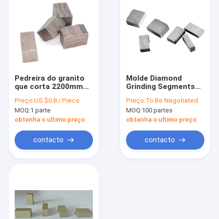
Pedreira do granito
Molde Diamond
que corta 2200mm
Grinding Segments
2500mm 2000mm
da aglomeração
Preço:
US $0.8 / Piece
Preço:
To Be Negotiated
Diamond Segments
2700mm para o
MOQ:
1 parte
MOQ:
100 partes
para o granito
arenito
obtenha o ultimo preço
obtenha o ultimo preço
contacto
contacto
Casa
Produtos
Show de RV