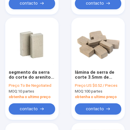
contacto
contacto
segmento da serra
lâmina de serra de
do corte do arenito
corte 3.5mm de
de 1600mm Diamond
mármore do grupo
Preço:
To Be Negotiated
Preço:
US $0.52 / Pieces
Segments 108
do corte da pedra
MOQ:
10 partes
MOQ:
100 partes
calcária do
segmento de 5.0mm
obtenha o ultimo preço
obtenha o ultimo preço
3.0mm
contacto
contacto