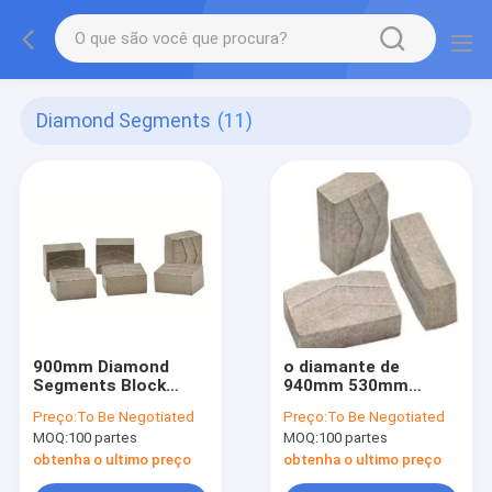
Diamond Segments
(11)
900mm Diamond
o diamante de
Segments Block
940mm 530mm
Cutting Blade
740mm viu o
Preço:
To Be Negotiated
Preço:
To Be Negotiated
1000mm de mármore
segmento para
MOQ:
100 partes
MOQ:
100 partes
ferramentas de
corte da pedra do
obtenha o ultimo preço
obtenha o ultimo preço
granito