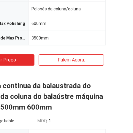
Polonês da coluna/coluna
ax Polishing
600mm
Comprimento de Max Processing
3500mm
r Preço
Falem Agora.
 contínua da balaustrada do
 da coluna do balaústre máquina
a 500mm 600mm
gotiable
MOQ:
1