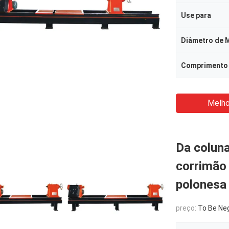
Use para
Diâmetro de M
Melho
Da coluna
corrimão
polones
preço:
To Be Ne