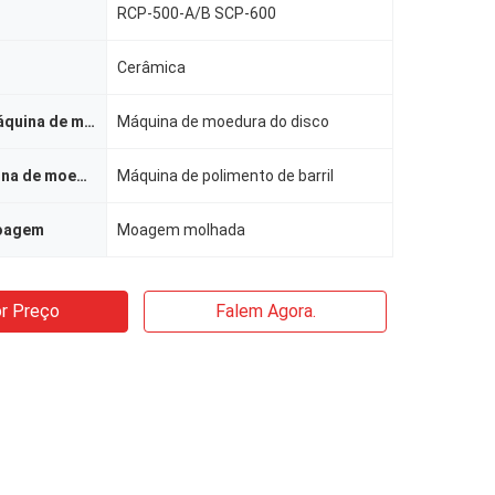
RCP-500-A/B SCP-600
Cerâmica
Tipo para a máquina de moedura
Máquina de moedura do disco
Tipo da máquina de moedura
Máquina de polimento de barril
oagem
Moagem molhada
r Preço
Falem Agora.