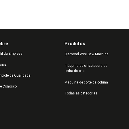
obre
Produtos
rfil da Empresa
Diamond Wire Saw Machine
brica
máquina de cinzeladura de
pedra do cnc
ntrole de Qualidade
Máquina de corte da coluna
le Conosco
Todas as categorias