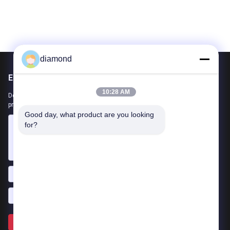
diamond
Envie-nos
10:28 AM
Deixe-nos saber sua necessidade. Vamos conectar os melhores
produtos com você.
Good day, what product are you looking 
for?
Envie >>