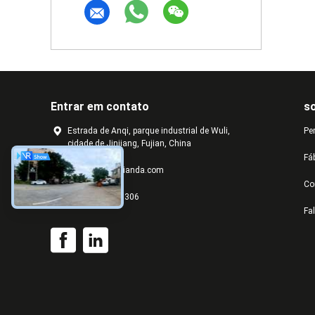
Entrar em contato
s
Estrada de Anqi, parque industrial de Wuli,
Pe
cidade de Jinjiang, Fujian, China
Fá
group@chinaxianda.com
Co
+86-13055673306
Fa