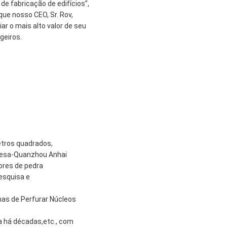
e fabricação de edifícios”,
ue nosso CEO, Sr. Rov,
 o mais alto valor de seu
geiros.
etros quadrados,
inesa-Quanzhou Anhai
ores de pedra
esquisa e
as de Perfurar Núcleos
a há décadas,etc., com