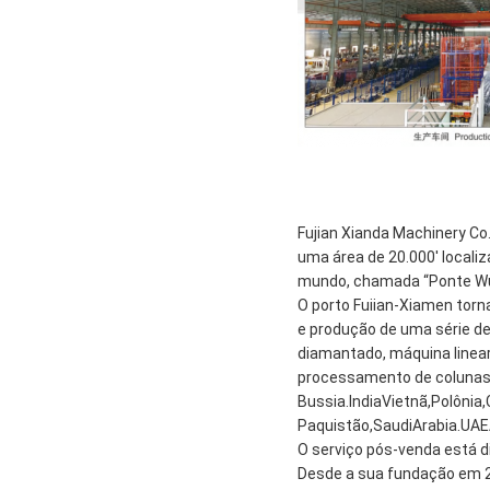
Fujian Xianda Machinery Co
uma área de 20.000' localiz
mundo, chamada “Ponte Wuli
O porto Fuiian-Xiamen torn
e produção de uma série d
diamantado, máquina linea
processamento de colunas.
Bussia.lndiaVietnã,Polônia
Paquistão,SaudiArabia.UAEÁ
O serviço pós-venda está d
Desde a sua fundação em 2