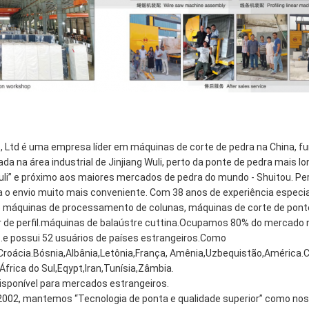
., Ltd é uma empresa líder em máquinas de corte de pedra na China, 
ada na área industrial de Jinjiang Wuli, perto da ponte de pedra mais l
” e próximo aos maiores mercados de pedra do mundo - Shuitou. Pert
a o envio muito mais conveniente. Com 38 anos de experiência especi
e máquinas de processamento de colunas, máquinas de corte de ponte
r de perfil.máquinas de balaústre cuttina.Ocupamos 80% do mercado 
e possui 52 usuários de países estrangeiros.Como
,Croácia.Bósnia,Albânia,Letônia,França, Amênia,Uzbequistão,América.C
frica do Sul,Eqypt,lran,Tunísia,Zâmbia.
isponível para mercados estrangeiros.
002, mantemos “Tecnologia de ponta e qualidade superior” como nos