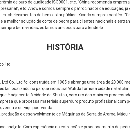
rêmio de ouro de qualidade ISO9001. etc. “China recomenda empresa d
mpresarial”, etc. Anowe somos sempre o patrocinador da educação, já q
estabelecimentos de bem-estar público. Xianda sempre mantém "Criar
e a melhor solução de corte de pedra para clientes nacionais e estran
o sempre bem-vindas, estamos ansiosos para atendê-lo.
HISTÓRIA
., Ltd Co., Ltd foi construída em 1985 e abrange uma área de 20.000 m
estar localizado no parque industrial Wuli da famosa cidade natal ch
a, que é adjacente à cidade de Shuitou, com um dos maiores processad
mpresa que processa materiais superduro produto profissional com p
, venda e serviço pós-venda.
 produção e desenvolvimento de Máquinas de Serra de Arame, Máquin
uncional,etc. Com experiência na extracção e processamento de pedr