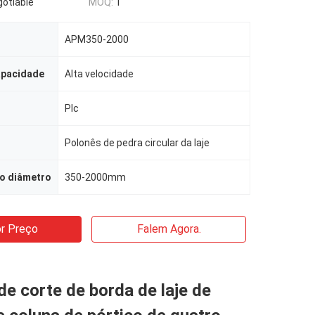
gotiable
MOQ:
1
APM350-2000
apacidade
Alta velocidade
Plc
Polonês de pedra circular da laje
o diâmetro
350-2000mm
r Preço
Falem Agora.
e corte de borda de laje de