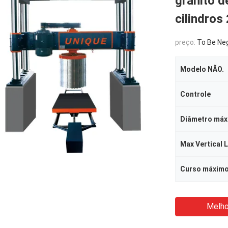
granito d
cilindro
preço:
To Be Ne
Modelo NÃO.
Controle
Max Vertical L
Melho