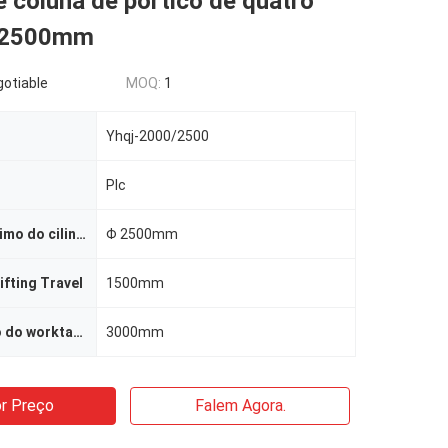
e coluna de pórtico de quatro
s 2500mm
gotiable
MOQ:
1
Yhqj-2000/2500
Plc
Diâmetro máximo do cilindro
Φ 2500mm
ifting Travel
1500mm
Curso máximo do worktable
3000mm
r Preço
Falem Agora.