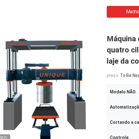
Melho
Máquina d
quatro ci
laje da c
preço:
To Be Ne
Modelo NÃO.
Automatizaç
Cortando a c
Controle
DEO