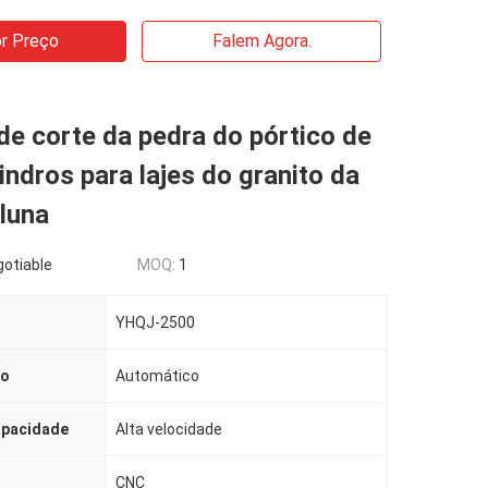
r Preço
Falem Agora.
e corte da pedra do pórtico de
lindros para lajes do granito da
oluna
gotiable
MOQ:
1
YHQJ-2500
ão
Automático
apacidade
Alta velocidade
CNC