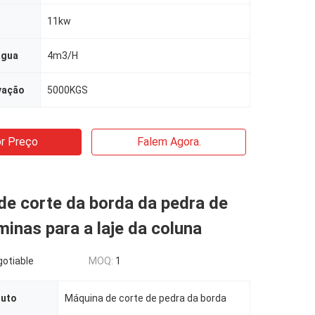
11kw
água
4m3/H
vação
5000KGS
r Preço
Falem Agora.
de corte da borda da pedra de
minas para a laje da coluna
gotiable
MOQ:
1
duto
Máquina de corte de pedra da borda