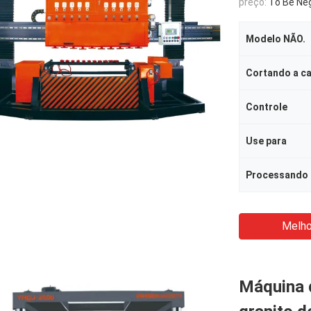
preço:
To Be Ne
Modelo NÃO.
Cortando a c
Controle
Use para
Processando 
Melho
Máquina d