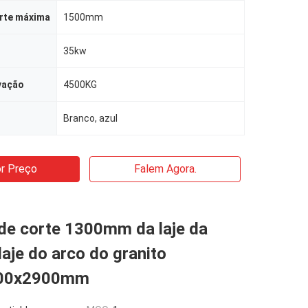
orte máxima
1500mm
35kw
vação
4500KG
Branco, azul
r Preço
Falem Agora.
de corte 1300mm da laje da
laje do arco do granito
00x2900mm