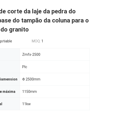
e corte da laje da pedra do
 base do tampão da coluna para o
do granito
gotiable
MOQ:
1
Zmfx-2500
Plc
Diamension
Φ 2500mm
te máxima
1150mm
al
11kw