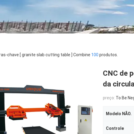
ras-chave [ granite slab cutting table ] Combine
100
produtos.
CNC de pe
da circu
preço:
To Be Ne
Modelo NÃO.
Controle