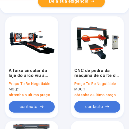
Dê a sua exigência
A faixa circular da
CNC de pedra da
laje do arco viu a
máquina de corte da
máquina de corte
laje da circular de
Preço:
To Be Negotiable
Preço:
To Be Negotiable
1300mm da pedra da
1300mm 1500mm
MOQ:
1
MOQ:
1
laje
obtenha o ultimo preço
obtenha o ultimo preço
contacto
contacto