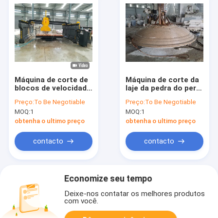
Máquina de corte de
Máquina de corte da
blocos de velocidade
laje da pedra do perfil
média (tipo de
da base do tampão
Preço:
To Be Negotiable
Preço:
To Be Negotiable
skateboard)
da coluna para o
MOQ:
1
MOQ:
1
mármore do granito
obtenha o ultimo preço
obtenha o ultimo preço
contacto
contacto
Economize seu tempo
Deixe-nos contatar os melhores produtos
com você.