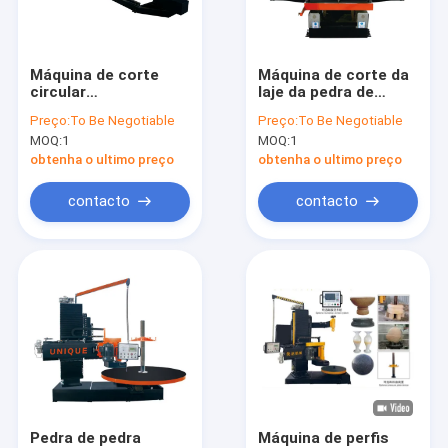
Sobre nós
Excursão da fábrica
Máquina de corte
Máquina de corte da
circular
laje da pedra de
Controle da qualidade
5150x6300x2100mm
quatro lâminas para
Preço:
To Be Negotiable
Preço:
To Be Negotiable
do mármore da serra
a laje circular da
MOQ:
1
MOQ:
1
da faixa
coluna da laje
Contacte-nos
obtenha o ultimo preço
obtenha o ultimo preço
Notícia
contacto
contacto
Peça umas citações
Diamond Wire Saw Machine
máquina de cinzeladura de pedra do cnc
Máquina de corte da coluna
Pedra de pedra
Máquina de perfis