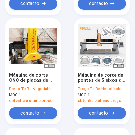
contacto
contacto
Máquina de corte
Máquina de corte de
CNC de placas de
pontes de 5 eixos de
pedra de ponte
precisão para balcão
Preço:
To Be Negotiable
Preço:
To Be Negotiable
infravermelha de
e formas especiais
MOQ:
1
MOQ:
1
precisão
obtenha o ultimo preço
obtenha o ultimo preço
contacto
contacto