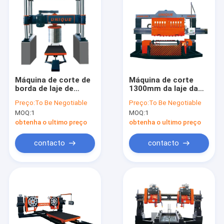
Máquina de corte de
Máquina de corte
borda de laje de
1300mm da laje da
granito de coluna de
pedra da laje do arco
Preço:
To Be Negotiable
Preço:
To Be Negotiable
pórtico de quatro
do granito
MOQ:
1
MOQ:
1
cilindros 2500mm
5200x1700x2900mm
obtenha o ultimo preço
obtenha o ultimo preço
contacto
contacto
Casa
Produtos
Show de RV