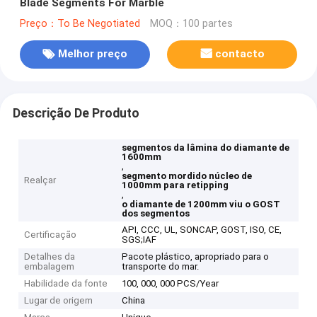
Blade Segments For Marble
Preço：To Be Negotiated
MOQ：100 partes
Melhor preço
contacto
Descrição De Produto
segmentos da lâmina do diamante de
1600mm
,
segmento mordido núcleo de
Realçar
1000mm para retipping
,
o diamante de 1200mm viu o GOST
dos segmentos
API, CCC, UL, SONCAP, GOST, ISO, CE,
Certificação
SGS;IAF
Detalhes da
Pacote plástico, apropriado para o
embalagem
transporte do mar.
Habilidade da fonte
100, 000, 000 PCS/Year
Lugar de origem
China