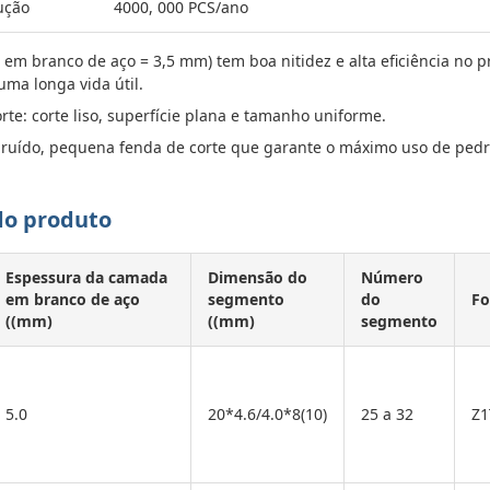
ução
4000, 000 PCS/ano
 em branco de aço = 3,5 mm) tem boa nitidez e alta eficiência no p
uma longa vida útil.
te: corte liso, superfície plana e tamanho uniforme.
 ruído, pequena fenda de corte que garante o máximo uso de pedr
do produto
Espessura da camada
Dimensão do
Número
em branco de aço
segmento
do
F
((mm)
((mm)
segmento
5.0
20*4.6/4.0*8(10)
25 a 32
Z1