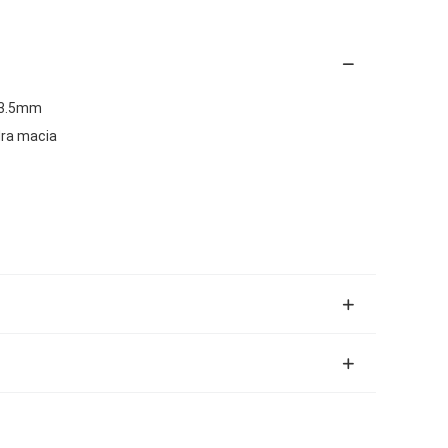
 3.5mm
dra macia