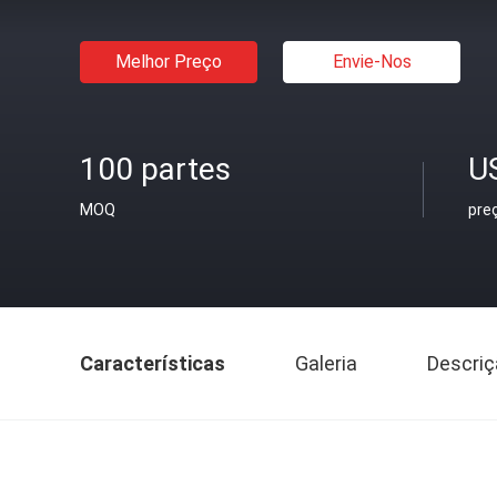
Melhor Preço
Envie-Nos
100 partes
US
MOQ
pre
Características
Galeria
Descriç