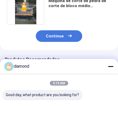
Máquina de corte de pedra de
corte de bloco médio
Skateboard Tipo
Continue
Produtos Recomendados
diamond
5:15 AM
Good day, what product are you looking for?
Dual-Blade Arc-Slab
Máquina Automática
Máquina de co
Edge-Trimming
de Corte de Bordas
borda de pedr