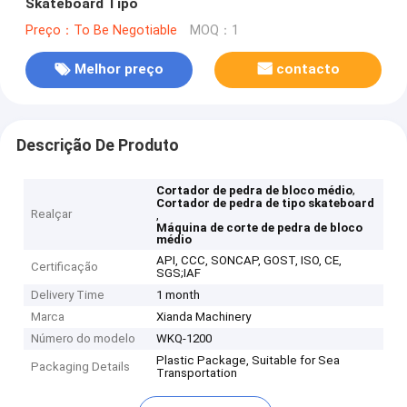
Skateboard Tipo
Preço：To Be Negotiable
MOQ：1
Melhor preço
contacto
Descrição De Produto
,
Cortador de pedra de bloco médio
Cortador de pedra de tipo skateboard
Realçar
,
Máquina de corte de pedra de bloco
médio
API, CCC, SONCAP, GOST, ISO, CE,
Certificação
SGS;IAF
Delivery Time
1 month
Marca
Xianda Machinery
Número do modelo
WKQ-1200
Plastic Package, Suitable for Sea
Packaging Details
Transportation