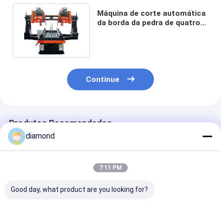
Máquina de corte automática
da borda da pedra de quatro
fatias para a laje 1500mm da
coluna
Continue
Produtos Recomendados
diamond
7:11 PM
Good day, what product are you looking for?
Dual-Blade Arc-Slab
Máquina Automática
Máquina de co