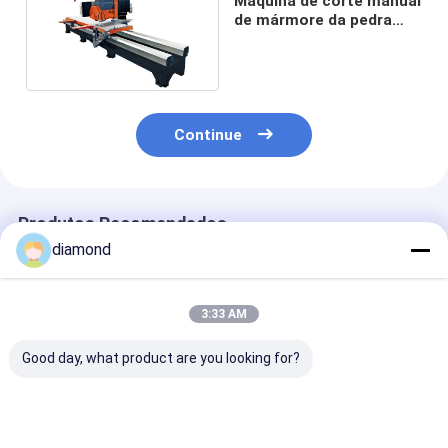
Máquina de corte manual
de mármore da pedra
para o corte de borda
Continue
Produtos Recomendados
diamond
3:33 AM
Good day, what product are you looking for?
Dual-Blade Arc-Slab
Máquina Automática
Máquina de co
Edge-Trimming
de Corte de Bordas
borda de pedr