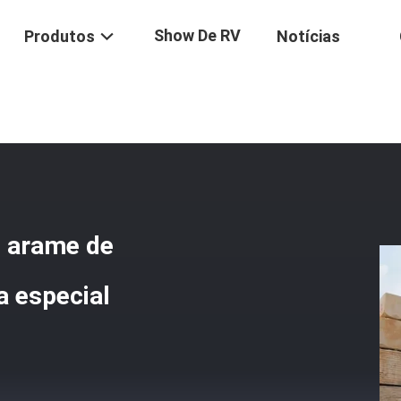
Show De RV
Produtos
Notícias
 CNC De Serragem De Arame De Diamante Para Pedra De Forma Espec
 arame de
a especial