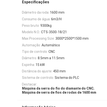
Especificações
Diâmetro da roda:
1600 mm
Consumo de água:
6m3/H
Peso bruto:
9300kg
Modelo N.O.:
CTS-3500-18/21
Max Processing Size:
3000*2500*1500 mm
Automação:
Automático
Tipo de controlo:
CNC
Diâmetro:
8.5mm a 11.5mm
Espinha:
15 kW
Distância do ajuste:
450 mm
Sistema de controlo:
Sistema do PLC
Destacar:
,
Máquina da serra do fio do diamante do CNC
Máquina de serra de fios de rodas de 1600 mm