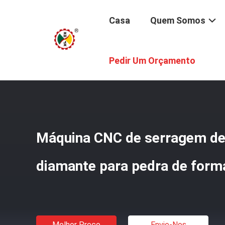
Casa
Quem Somos
Casa
/
Produtos
/
Diamond Wire Saw Machine
/
Máquina
Pedir Um Orçamento
Máquina CNC de serragem de
diamante para pedra de form
Melhor Preço
Envie-Nos