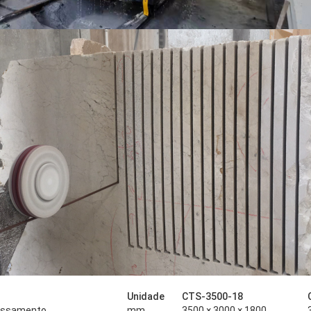
Unidade
CTS-3500-18
essamento
mm
3500 × 3000 × 1800