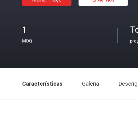
1
T
MOQ
pre
Características
Galeria
Descriç