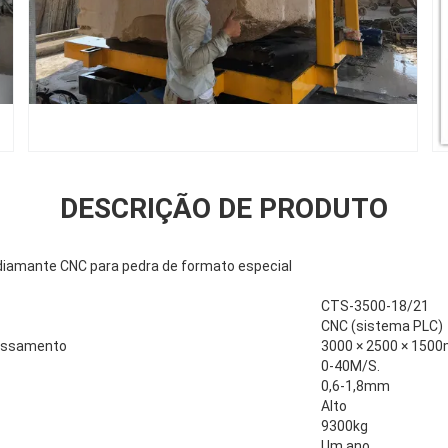
DESCRIÇÃO DE PRODUTO
 diamante CNC para pedra de formato especial
CTS-3500-18/21
CNC (sistema PLC)
essamento
3000 × 2500 × 150
0-40M/S.
0,6-1,8mm
Alto
9300kg
Um ano