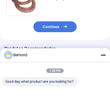
ferramentas que cortam a pedra
dura da rocha da pedra
Continue
Produtos Recomendados
diamond
1:28 PM
Good day, what product are you looking for?
Granito que perfila a
Quarrying de
Cortando o fio
pedra 8.8mm de
mármore utiliza
concreto refo
Diamond Wire Saw
ferramentas a pedra
da pedra viu 
Rope Cutting das
11.5mm do corte de