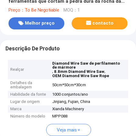
ferramentas que cortam a pedra dura da rocha da
pedra
Preço：To Be Negotiable
MOQ：1
Melhor preço
contacto
Descrição De Produto
Diamond Wire Saw de perfilamento
de mármore
Realçar
,
,
8.8mm Diamond Wire Saw
OEM Diamond Wire Saw Rope
Detalhes da
50cm*50cm*30cm
embalagem
Habilidade da fonte
1000 conjuntos/ano
Lugar de origem
Jinjiang, Fujian, China
Marca
Xianda Machinery
Número do modelo
MPP088
Veja mais