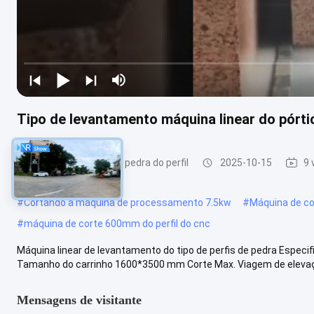
Tipo de levantamento máquina linear do pórtic
Máquina de corte de pedra do perfil
2025-10-15
9 
#
Cortando a máquina de processamento 7.5kw
#
Máquina de co
#
máquina de corte 600mm do perfil do cnc
Máquina linear de levantamento do tipo de perfis de pedra Espec
Tamanho do carrinho 1600*3500 mm Corte Max. Viagem de elevaçã
Mensagens de visitante