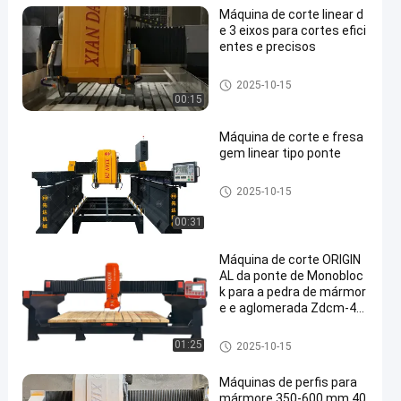
Máquina de corte linear d
e 3 eixos para cortes efici
entes e precisos
Máquina de corte de pedra da
2025-10-15
borda
00:15
Máquina de corte e fresa
gem linear tipo ponte
Máquina de corte de pedra do
2025-10-15
perfil
00:31
Máquina de corte ORIGIN
AL da ponte de Monobloc
k para a pedra de mármor
e e aglomerada Zdcm-40
0
Máquina de corte de pedra do
01:25
2025-10-15
perfil
Máquinas de perfis para
mármore 350-600 mm 40