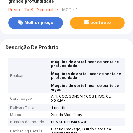
grande profundidade
Preço：To Be Negotiable
MOQ：1
Melhor preço
contacto
Descrição De Produto
Máquina de corte linear de ponte de
profundidade
,
Máquinas de corte linear de ponte de
Realçar
profundidade
,
Máquina de corte linear de ponte de
vigas
API, CCC, SONCAP, GOST, ISO, CE,
Certificação
SGS;IAF
Delivery Time
1 month
Marca
Xianda Machinery
Número do modelo
BLMM-1800MAX-A/B
Plastic Package, Suitable for Sea
Packaging Details