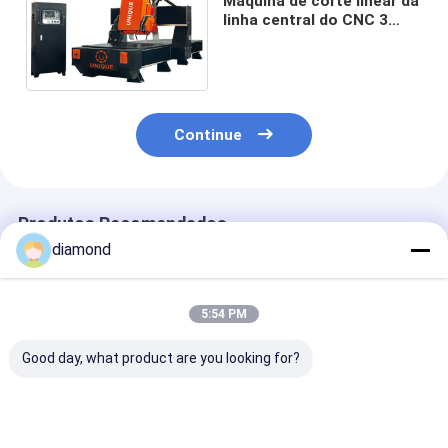
Máquina de corte linear da
linha central do CNC 3
para processar trilhos
quadrados
Continue
Produtos Recomendados
diamond
5:54 PM
Good day, what product are you looking for?
Máquina de Corte
Máquina de Corte e
Máquina de co
CNC Linear de 3
Fresagem Linear
fresagem linea