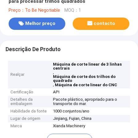
para processar trilhos quadrados
Preço：To Be Negotiable
MOQ：1
Melhor preço
contacto
Descrição De Produto
Máquina de corte linear de 3 linhas
centrais
,
Realçar
Máquina de corte dos trilhos do
quadrado
,
Máquina de corte linear do CNC
Certificação
API
Detalhes da
Pacote plástico, apropriado para o
embalagem
transporte do mar.
Habilidade da fonte
1000 conjuntos/ano
Lugar de origem
Jinjiang, Fujian, China
Marca
Xianda Machinery