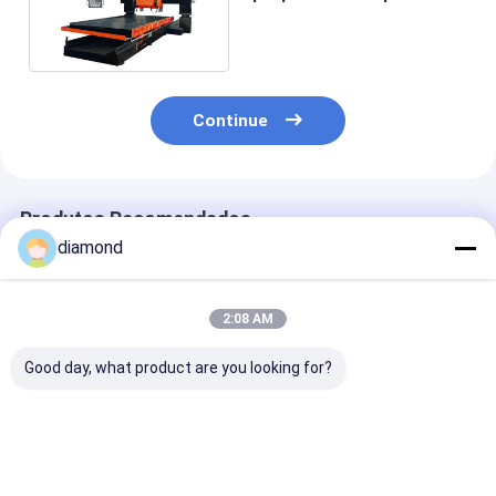
corte linear 1000mm
Continue
Produtos Recomendados
diamond
2:08 AM
Good day, what product are you looking for?
Máquina de Corte
Máquina de Corte e
Máquina de co
CNC Linear de 3
Fresagem Linear
fresagem linea
Eixos com
CNC Tipo Ponte 3
eixos CNC
Alimentação 220V,
Eixos 220V 15kw