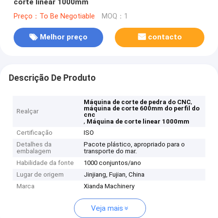
corte linear 1000mm
Preço：To Be Negotiable
MOQ：1
Melhor preço
contacto
Descrição De Produto
,
Máquina de corte de pedra do CNC
máquina de corte 600mm do perfil do
Realçar
cnc
,
Máquina de corte linear 1000mm
Certificação
ISO
Detalhes da
Pacote plástico, apropriado para o
embalagem
transporte do mar.
Habilidade da fonte
1000 conjuntos/ano
Lugar de origem
Jinjiang, Fujian, China
Marca
Xianda Machinery
Veja mais